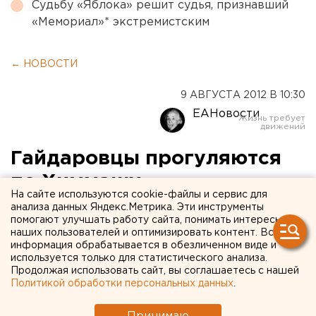
Судьбу «Яблока» решит судья, признавший
«Мемориал»* экстремистским
← НОВОСТИ
9 АВГУСТА 2012 В 10:30
ЕАНовости
Гайдаровцы прогуляются
по Химмашу
На сайте используются cookie-файлы и сервис для
анализа данных Яндекс.Метрика. Эти инструменты
Библиотека имени Гайдара 10 августа проведет
помогают улучшать работу сайта, понимать интересы
интеллектуальную прогулку по Химмашу
наших пользователей и оптимизировать контент. Вся
информация обрабатывается в обезличенном виде и
«Здравствуй, город!», сообщили агентству ЕАН в
используется только для статистического анализа.
Муниципальном объединении библиотек.
Продолжая использовать сайт, вы соглашаетесь с нашей
Начнется экскурсия в 10.00.
Политикой обработки персональных данных
.
Библиотека имени Гайдара 10 августа проведет