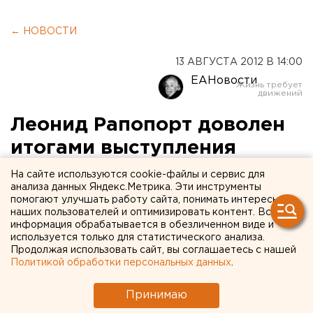
← НОВОСТИ
13 АВГУСТА 2012 В 14:00
ЕАНовости
Леонид Рапопорт доволен
итогами выступления
свердловчан в Лондоне
На сайте используются cookie-файлы и сервис для
анализа данных Яндекс.Метрика. Эти инструменты
помогают улучшать работу сайта, понимать интересы
«Свердловская область - лидер в УрФО по
наших пользователей и оптимизировать контент. Вся
золотым медалям. Если сравнивать олимпиаду в
информация обрабатывается в обезличенном виде и
Пекине и Олимпиаду в Лондоне, то в 2008 году
используется только для статистического анализа.
Продолжая использовать сайт, вы соглашаетесь с нашей
свердловские спортсмены завоевали 1 золотую
Политикой обработки персональных данных
.
медаль, а в 2012 - целых три. Прогресс на лицо»,
- заявил министр.
Принимаю