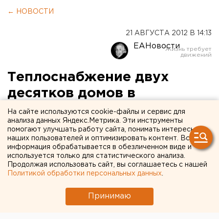
← НОВОСТИ
21 АВГУСТА 2012 В 14:13
ЕАНовости
Теплоснабжение двух
десятков домов в
Екатеринбурге зависит от
На сайте используются cookie-файлы и сервис для
анализа данных Яндекс.Метрика. Эти инструменты
проблемных объектов
помогают улучшать работу сайта, понимать интересы
наших пользователей и оптимизировать контент. Вся
информация обрабатывается в обезличенном виде и
Запуск котельной и теплового пункта к новому
используется только для статистического анализа.
отопительному сезону в Екатеринбурге
Продолжая использовать сайт, вы соглашаетесь с нашей
вызывает опасения властей, сообщили агентству
Политикой обработки персональных данных
.
ЕАН в пресс-службе мэрии.
Принимаю
Запуск котельной и теплового пункта к новому
отопительному сезону в Екатеринбурге вызывает