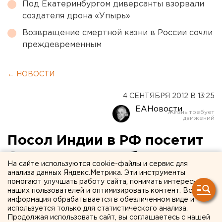
Под Екатеринбургом диверсанты взорвали
создателя дрона «Упырь»
Возвращение смертной казни в России сочли
преждевременным
← НОВОСТИ
4 СЕНТЯБРЯ 2012 В 13:25
ЕАНовости
Посол Индии в РФ посетит
Свердловскую область
На сайте используются cookie-файлы и сервис для
анализа данных Яндекс.Метрика. Эти инструменты
4-6 сентября Свердловскую область посетит
помогают улучшать работу сайта, понимать интересы
наших пользователей и оптимизировать контент. Вся
Чрезвычайный и Полномочный посол Индии в
информация обрабатывается в обезличенном виде и
России Аджай Малхотра. Об этом агентству ЕАН
используется только для статистического анализа.
сообщили в департаменте информационной
Продолжая использовать сайт, вы соглашаетесь с нашей