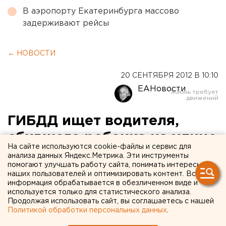
В аэропорту Екатеринбурга массово
задерживают рейсы
← НОВОСТИ
20 СЕНТЯБРЯ 2012 В 10:10
ЕАНовости
ГИБДД ищет водителя,
сбившего ребенка на улице
На сайте используются cookie-файлы и сервис для
Фурманова
анализа данных Яндекс.Метрика. Эти инструменты
помогают улучшать работу сайта, понимать интересы
наших пользователей и оптимизировать контент. Вся
Как стало известно агентству ЕАН,
информация обрабатывается в обезличенном виде и
екатеринбургская ГИБДД ищет водителя,
используется только для статистического анализа.
Продолжая использовать сайт, вы соглашаетесь с нашей
сбившего ребенка на улице Фурманова.
Политикой обработки персональных данных
.
Как стало известно агентству ЕАН,