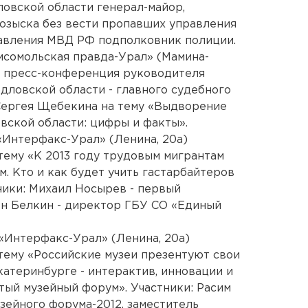
овской области генерал-майор,
розыска без вести пропавших управления
равления МВД РФ подполковник полиции.
омсомольская правда-Урал» (Мамина-
ся пресс-конференция руководителя
ловской области - главного судебного
Сергея Щебекина на тему «Выдворение
вской области: цифры и факты».
 «Интерфакс-Урал» (Ленина, 20а)
тему «К 2013 году трудовым мигрантам
. Кто и как будет учить гастарбайтеров
ники: Михаил Носырев - первый
ен Белкин - директор ГБУ СО «Единый
 «Интерфакс-Урал» (Ленина, 20а)
тему «Российские музеи презентуют свои
катеринбурге - интерактив, инновации и
ый музейный форум». Участники: Расим
зейного форума-2012, заместитель