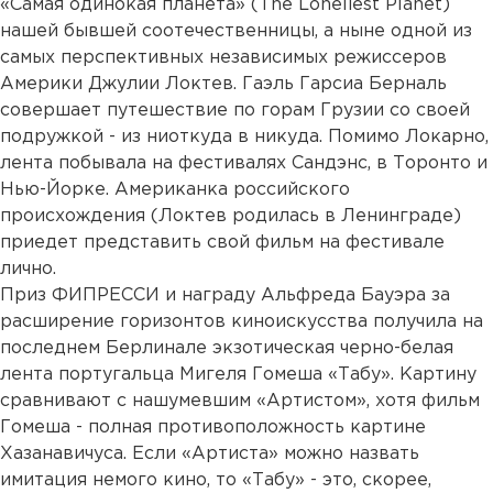
«Самая одинокая планета» (The Loneliest Planet)
нашей бывшей соотечественницы, а ныне одной из
самых перспективных независимых режиссеров
Америки Джулии Локтев. Гаэль Гарсиа Берналь
совершает путешествие по горам Грузии со своей
подружкой - из ниоткуда в никуда. Помимо Локарно,
лента побывала на фестивалях Сандэнс, в Торонто и
Нью-Йорке. Американка российского
происхождения (Локтев родилась в Ленинграде)
приедет представить свой фильм на фестивале
лично.
Приз ФИПРЕССИ и награду Альфреда Бауэра за
расширение горизонтов киноискусства получила на
последнем Берлинале экзотическая черно-белая
лента португальца Мигеля Гомеша «Табу». Картину
сравнивают с нашумевшим «Артистом», хотя фильм
Гомеша - полная противоположность картине
Хазанавичуса. Если «Артиста» можно назвать
имитация немого кино, то «Табу» - это, скорее,