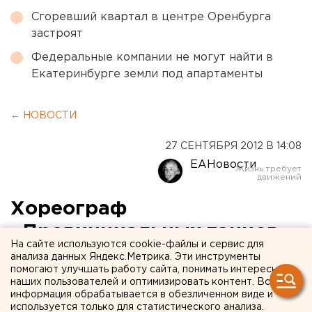
Сгоревший квартал в центре Оренбурга
застроят
Федеральные компании не могут найти в
Екатеринбурге земли под апартаменты
← НОВОСТИ
27 СЕНТЯБРЯ 2012 В 14:08
ЕАНовости
Хореограф
«Провинциальных танцев»
На сайте используются cookie-файлы и сервис для
прочитает лекцию в рамках
анализа данных Яндекс.Метрика. Эти инструменты
помогают улучшать работу сайта, понимать интересы
Уральской биеннале
наших пользователей и оптимизировать контент. Вся
информация обрабатывается в обезличенном виде и
используется только для статистического анализа.
В Уральском филиале ГЦСИ сегодня хореограф-