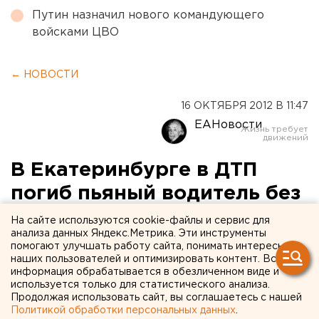
Путин назначил нового командующего
войсками ЦВО
← НОВОСТИ
16 ОКТЯБРЯ 2012 В 11:47
ЕАНовости
В Екатеринбурге в ДТП
погиб пьяный водитель без
прав
На сайте используются cookie-файлы и сервис для
анализа данных Яндекс.Метрика. Эти инструменты
помогают улучшать работу сайта, понимать интересы
Вчера в 15.30 в Екатеринбурге на восьмом
наших пользователей и оптимизировать контент. Вся
километре Екатеринбургской автодороги
информация обрабатывается в обезличенном виде и
произошло ДТП, в котором погиб человек. Об
используется только для статистического анализа.
Продолжая использовать сайт, вы соглашаетесь с нашей
этом агентству ЕАН сообщили в пресс-службе
Политикой обработки персональных данных
.