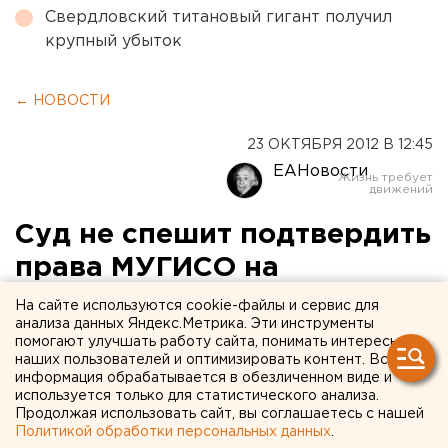
Свердловский титановый гигант получил
крупный убыток
← НОВОСТИ
23 ОКТЯБРЯ 2012 В 12:45
ЕАНовости
Суд не спешит подтвердить
права МУГИСО на
Первоуральский завод ТБД
На сайте используются cookie-файлы и сервис для
анализа данных Яндекс.Метрика. Эти инструменты
помогают улучшать работу сайта, понимать интересы
Как стало известно ЕАН, Арбитражный суд
наших пользователей и оптимизировать контент. Вся
Свердловской области приостановил производство
информация обрабатывается в обезличенном виде и
по делу о контроле над заводом по переработке
используется только для статистического анализа.
Продолжая использовать сайт, вы соглашаетесь с нашей
твердых бытовых отходов в Первоуральске. Это
Политикой обработки персональных данных
.
решение вызвано желанием судьи дождаться