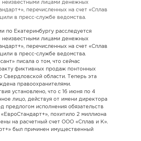
я неизвестными лицами денежных
ндарт+», перечисленных на счет «Сплав
бщили в пресс-службе ведомства.
и по Екатеринбургу расследуется
я неизвестными лицами денежных
ндарт+», перечисленных на счет «Сплав
бщили в пресс-службе ведомства.
ант» писала о том, что сейчас
 факту фиктивных продаж понтонных
 Свердловской области. Теперь эта
ждена правоохранителями.
вия установлено, что с 16 июня по 4
ное лицо, действуя от имени директора
под предлогом исполнения обязательств
 «ЕвроСтандарт+», похитило 2 миллиона
ены на расчетный счет ООО «Сплав и К».
рт+» был причинен имущественный