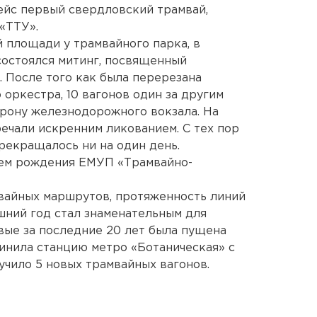
рейс первый свердловский трамвай,
«ТТУ».
ой площади у трамвайного парка, в
состоялся митинг, посвященный
 После того как была перерезана
 оркестра, 10 вагонов один за другим
орону железнодорожного вокзала. На
речали искренним ликованием. С тех пор
рекращалось ни на один день.
нем рождения ЕМУП «Трамвайно-
вайных маршрутов, протяженность линий
шний год стал знаменательным для
вые за последние 20 лет была пущена
динила станцию метро «Ботаническая» с
учило 5 новых трамвайных вагонов.