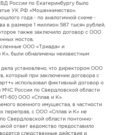
МВД России по Екатеринбургу было
атье УК РФ «Мошенничество».
рошлого года - по аналогичной схеме -
 в размере 1 миллион 587 тысяч рублей,
торое также заключило договор с ООО
онных мостов.
исленные ООО «Триада» и
и К», были обналичены неизвестным
 дела установлено, что директором ООО
в, который при заключении договора с
рт+» использовал фиктивный договор о
 МЧС России по Свердловской области
МП-60) ООО «Сплав и К».
емого военного имущества, в частности
 переправ, с ООО «Сплав и К» не
 по Свердловской области понтонно-
Такой ответ ведомство предоставило
оводятся следственные действия и