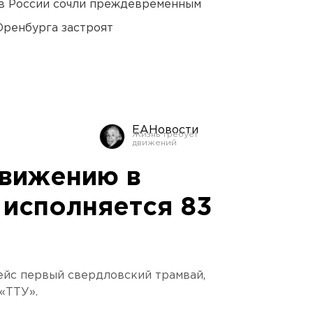
в России сочли преждевременным
Оренбурга застроят
ЕАНовости
движению в
 исполняется 83
рейс первый свердловский трамвай,
«ТТУ».