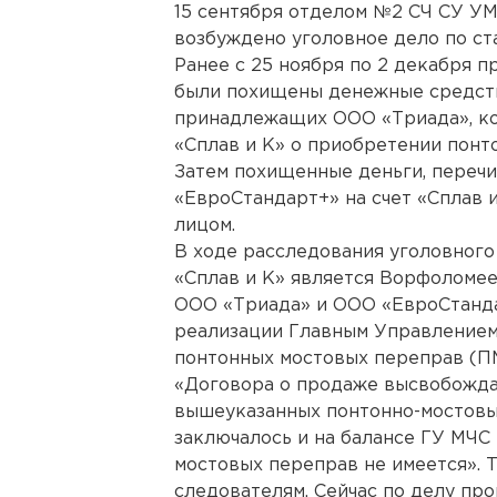
15 сентября отделом №2 СЧ СУ У
возбуждено уголовное дело по ст
Ранее с 25 ноября по 2 декабря п
были похищены денежные средства
принадлежащих ООО «Триада», ко
«Сплав и К» о приобретении понт
Затем похищенные деньги, переч
«ЕвроСтандарт+» на счет «Сплав 
лицом.
В ходе расследования уголовного
«Сплав и К» является Ворфоломее
ООО «Триада» и ООО «ЕвроСтанда
реализации Главным Управлением
понтонных мостовых переправ (П
«Договора о продаже высвобожда
вышеуказанных понтонно-мостовых
заключалось и на балансе ГУ МЧС
мостовых переправ не имеется». 
следователям. Сейчас по делу пр