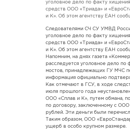
уголовное дело по факту хищени
средств ООО «Триада» и «ЕвроСта
и К». Об этом агентству ЕАН соо
Следователями СЧ СУ УМВД Росси
уголовное дело по факту хищени
средств ООО «Триада» и «ЕвроСта
и К». Об этом агентству ЕАН соо
Напомним, на днях газета «Коммерс
расследуется уголовное дело по
мостов, принадлежащих ГУ МЧС по
информация официально подтвер
Как отмечают в ГСУ, в ходе следст
июля прошлого года неустановлен
ООО «Сплав и К», путем обмана, 
по договору, заключенному с ООО
рублей. Эти деньги были перечисл
Таким образом, ООО «ЕвроСтанда
ущерб в особо крупном размере.