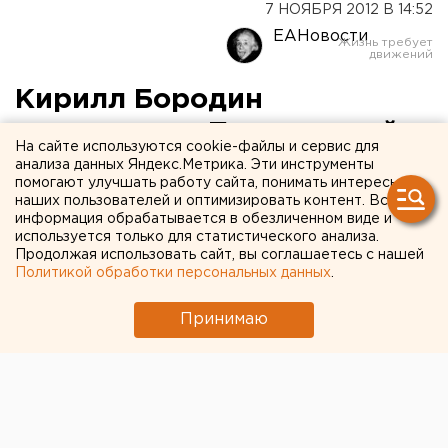
7 НОЯБРЯ 2012 В 14:52
ЕАНовости
Кирилл Бородин
презентует «Похитителей
На сайте используются cookie-файлы и сервис для
куриц» в Екатеринбурге
анализа данных Яндекс.Метрика. Эти инструменты
помогают улучшать работу сайта, понимать интересы
наших пользователей и оптимизировать контент. Вся
Персональная выставка Кирилла Бородина
информация обрабатывается в обезличенном виде и
«Похитители куриц» 9 ноября открывается в
используется только для статистического анализа.
Продолжая использовать сайт, вы соглашаетесь с нашей
Белой галерее (8 Марта, 66), сообщили
Политикой обработки персональных данных
.
агентству ЕАН организаторы.
Принимаю
Персональная выставка Кирилла Бородина
«Похитители куриц» 9 ноября открывается в Белой
галерее (8 Марта, 66), сообщили агентству ЕАН
организаторы.
В экспозицию вошли 30 живописных работ,