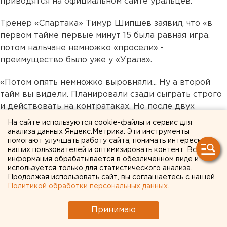
приводятся на официальном сайте уральцев.
Тренер «Спартака» Тимур Шипшев заявил, что «в
первом тайме первые минут 15 была равная игра,
потом нальчане немножко «просели» -
преимущество было уже у «Урала».
«Потом опять немножко выровняли... Ну а второй
тайм вы видели. Планировали сзади сыграть строго
и действовать на контратаках. Но после двух
удалений, сами понимаете, у нас убегать уже некому
На сайте используются cookie-файлы и сервис для
было. Спасибо ребятам, выдержали ввосьмером», -
анализа данных Яндекс.Метрика. Эти инструменты
помогают улучшать работу сайта, понимать интересы
заявил Шипшев.
наших пользователей и оптимизировать контент. Вся
информация обрабатывается в обезличенном виде и
Тренер «Урала» также рассказал о том, как команда
используется только для статистического анализа.
будет готовиться ко второй части сезона.
Продолжая использовать сайт, вы соглашаетесь с нашей
Политикой обработки персональных данных
.
«Соберется команда 7 января, после Нового года, и
Принимаю
улетает на учебно-тренировочный сбор в Турцию.
Планы на весь подготовительный период сверстаны.