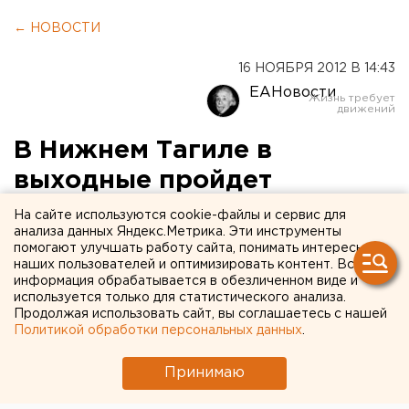
← НОВОСТИ
16 НОЯБРЯ 2012 В 14:43
ЕАНовости
В Нижнем Тагиле в
выходные пройдет
фестиваль-конкурс
На сайте используются cookie-файлы и сервис для
анализа данных Яндекс.Метрика. Эти инструменты
народного танца имени
помогают улучшать работу сайта, понимать интересы
наших пользователей и оптимизировать контент. Вся
Ольги Князевой
информация обрабатывается в обезличенном виде и
используется только для статистического анализа.
В воскресенье, 18 ноября, в Нижнем Тагиле
Продолжая использовать сайт, вы соглашаетесь с нашей
Политикой обработки персональных данных
.
пройдет V Областной фестиваль-конкурс
народного танца имени О.Н.Князевой. Об этом
Принимаю
агентству ЕАН сообщили в управлении пресс-
службы и информации правительства