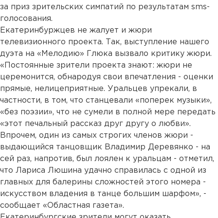
за приз зрительских симпатий по результатам sms-
голосования.
Екатеринбуржцев не жалует и жюри
телевизионного проекта. Так, выступление нашего
дуэта на «Мелодию» Глюка вызвало критику жюри.
«Постоянные зрители проекта знают: жюри не
церемонится, обнародуя свои впечатления - оценки
прямые, нелицеприятные. Уральцев упрекали, в
частности, в том, что станцевали «поперек музыки»,
«без поэзии», что не сумели в полной мере передать
«этот печальный рассказ друг другу о любви».
Впрочем, один из самых строгих членов жюри -
выдающийся танцовщик Владимир Деревянко - на
сей раз, напротив, был лоялен к уральцам - отметил,
что Лариса Люшина удачно справилась с одной из
главных для балерины сложностей этого номера -
искусством владения в танце большим шарфом», -
сообщает «Областная газета».
Екатеринбургские зрители могут оказать