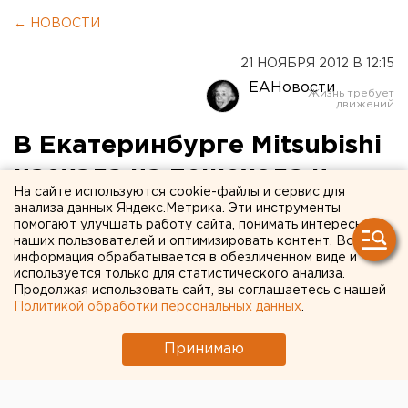
← НОВОСТИ
21 НОЯБРЯ 2012 В 12:15
ЕАНовости
В Екатеринбурге Mitsubishi
наехала на пешехода и
На сайте используются cookie-файлы и сервис для
отбросила на знак:
анализа данных Яндекс.Метрика. Эти инструменты
помогают улучшать работу сайта, понимать интересы
женщина скончалась
наших пользователей и оптимизировать контент. Вся
информация обрабатывается в обезличенном виде и
используется только для статистического анализа.
Сегодня, 21 ноября, в 6.55 в Екатеринбурге на улице
Продолжая использовать сайт, вы соглашаетесь с нашей
Фабричной, 38 автомашина насмерть сбила
Политикой обработки персональных данных
.
женщину-пешехода. Об этом агентству ЕАН
сообщили в пресс-службе ГИБДД города. ДТП
Принимаю
произошло около озера Шарташ в микрорайоне
Изоплит. Mitsubishi Lancer ехала со стороны улицы