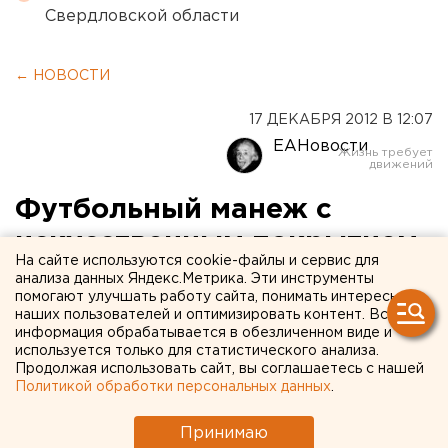
Свердловской области
← НОВОСТИ
17 ДЕКАБРЯ 2012 В 12:07
ЕАНовости
Футбольный манеж с
искусственным покрытием
На сайте используются cookie-файлы и сервис для
открывается в
анализа данных Яндекс.Метрика. Эти инструменты
помогают улучшать работу сайта, понимать интересы
Екатеринбурге
наших пользователей и оптимизировать контент. Вся
информация обрабатывается в обезличенном виде и
используется только для статистического анализа.
В ближайшее время в Екатеринбурге откроется
Продолжая использовать сайт, вы соглашаетесь с нашей
крытый манеж «Уралмаш» на улице
Политикой обработки персональных данных
.
Фестивальной, 8 в Орджоникидзевском районе,
сообщили агентству ЕАН в пресс-службе мэрии.
Принимаю