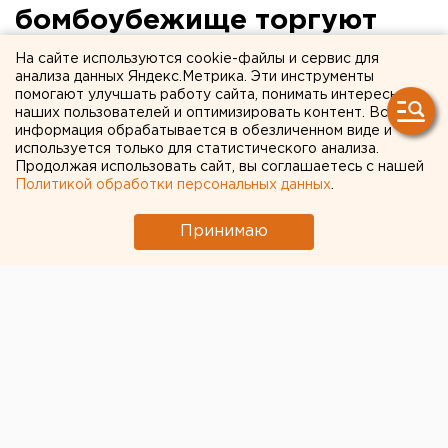
бомбоубежище торгуют
одеждой
На сайте используются cookie-файлы и сервис для
анализа данных Яндекс.Метрика. Эти инструменты
помогают улучшать работу сайта, понимать интересы
Серовская городская прокуратура установила факт
наших пользователей и оптимизировать контент. Вся
ненадлежащего использования защитных
информация обрабатывается в обезличенном виде и
сооружений гражданской обороны. В ходе проверки
используется только для статистического анализа.
Продолжая использовать сайт, вы соглашаетесь с нашей
выяснилось, что противорадиационное укрытие,
Политикой обработки персональных данных
.
расположенное в Серове на улице Ленина,
используется в качестве магазина одежды. Об этом
Принимаю
агентству ЕАН сообщили в пресс-службе
прокуратуры Свердловской области.
Как показала проверка, данное помещение
эксплуатируется предпринимателем без надлежаще
оформленных документов и без разрешения
собственника. В отношении предпринимателя
возбуждено административное дело об
использовании находящегося в федеральной
собственности объекта с нарушением