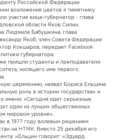
зиденту Российской Федерации
онии возложения цветов к памятнику
ли участие вице-губернатор - глава
дловской области Яков Силин,
на Людмила Бабушкина, глава
ександр Якоб, член Совета Федерации
ктор Кокшаров, передает Facebook
литики губернатора.
кже пришли студенты и преподаватели
итета, носящего имя первого
а.
нную церемонию, назвал Бориса Ельцина
альную роль в истории государства» и
го имени: «Сегодня идет серьезные
дет один из лучших общественных
ом мировом уровне».
как в 1977 году волевым решением
тан на НТМК. Вместо 25 декабря его
дента: «Ельцин говорит: «Эдуард