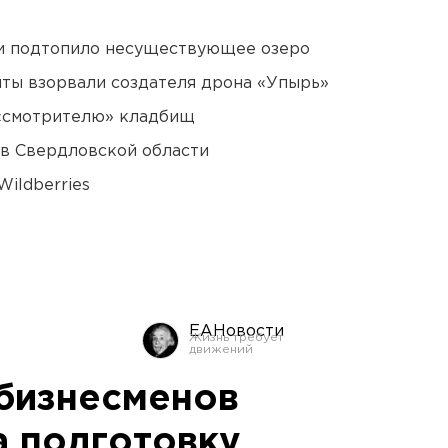
ти подтопило несуществующее озеро
ты взорвали создателя дрона «Упырь»
 «смотрителю» кладбищ
 в Свердловской области
ildberries
ЕАНовости
бизнесменов
а подготовку