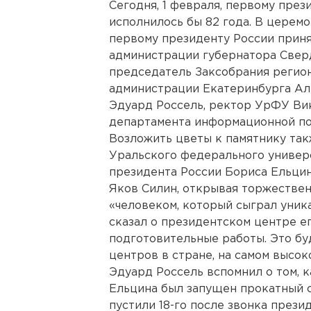
Сегодня, 1 февраля, первому пре
исполнилось бы 82 года. В церем
первому президенту России приня
администрации губернатора Свер
председатель Заксобрания регио
администрации Екатеринбурга Ал
Эдуард Россель, ректор УрФУ Ви
департамента информационной по
Возложить цветы к памятнику та
Уральского федерального универс
президента России Бориса Ельцин
Яков Силин, открывая торжестве
«человеком, который сыграл уник
сказал о президентском центре е
подготовительные работы. Это бу
центров в стране, на самом высок
Эдуард Россель вспомнил о том, 
Ельцина был запущен прокатный с
пустили 18-го после звонка прези