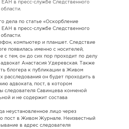
и ЕАН в пресс-службе Следственного
области.
го дела по статье «Оскорбление
и ЕАН в пресс-службе Следственного
области.
ефон, компьютер и планшет. Следствие
оге появилась именно с носителей,
 с тем, он до сих пор проходит по делу
а адвокат Анастасия Удеревская. Также
сть блогера к публикации в Живом
ах расследования он будет проходить в
ию адвоката, пост, в котором
вы следователя Савинцева конченой
ьной и не содержит состава
ода неустановленное лицо через
о пост в Живом Журнале. Неизвестный
зывание в адрес следователя