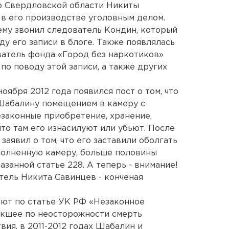
о Свердловской области Никиты
 в его производстве уголовным делом.
 ему звонил следователь Кондин, который
ду его записи в блоге. Также появлялась
ватель фонда «Город без наркотиков»
 по поводу этой записи, а также других
оября 2012 года появился пост о том, что
Шабалину помещением в камеру с
езаконные приобретение, хранение,
то там его изнасилуют или убьют. После
заявил о том, что его заставили оболгать
полненную камеру, больше половины
занной статье 228. А теперь - внимание!
атель Никита Савинцев - конченая
яют по статье УК РФ «Незаконное
екшее по неосторожности смерть
ия, в 2011-2012 годах Шабалин и