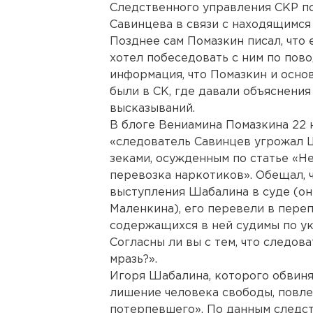
Следственного управления СКР п
Савинцева в связи с находящимся
Позднее сам Помазкин писал, что
хотел побеседовать с ним по пово
информация, что Помазкин и осно
были в СК, где давали объяснения
высказываний.
В блоге Вениамина Помазкина 22 н
«следователь Савинцев угрожал 
зеками, осужденным по статье «Н
перевозка наркотиков». Обещал, ч
выступления Шабалина в суде (он 
Маленкина), его перевели в пере
содержащихся в ней судимы по ука
Согласны ли вы с тем, что следов
мразь?».
Игоря Шабалина, которого обвин
лишение человека свободы, повл
потерпевшего». По данным следств