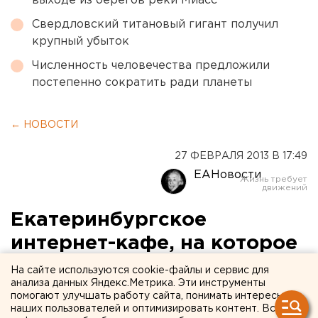
выходе из берегов реки Миасс
Свердловский титановый гигант получил
крупный убыток
Численность человечества предложили
постепенно сократить ради планеты
← НОВОСТИ
27 ФЕВРАЛЯ 2013 В 17:49
ЕАНовости
Екатеринбургское
интернет-кафе, на которое
напали налетчики,
На сайте используются cookie-файлы и сервис для
анализа данных Яндекс.Метрика. Эти инструменты
оказалось казино
помогают улучшать работу сайта, понимать интересы
наших пользователей и оптимизировать контент. Вся