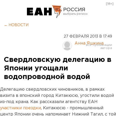
[18+]
РОССИЯ
Екатеринбург
← НОВОСТИ
Челябинск
27 ФЕВРАЛЯ 2013 В 17:49
Курган
Анна Яшкина
Оренбург
Свердловскую делегацию в
Японии угощали
водопроводной водой
Делегацию свердловских чиновников, в рамках
визита в японский город Китакюсю, угостили водой
из-под крана. Как рассказали агентству ЕАН
участники поездки
, Китакюсю - промышленный
центр Японии очень напоминает Нижний Тагил, с той