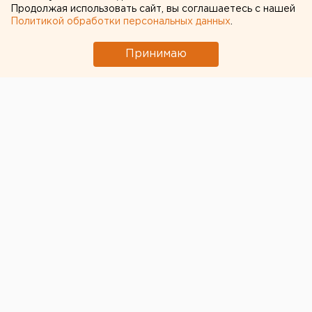
Продолжая использовать сайт, вы соглашаетесь с нашей
метров жилья, сообщили агентству ЕАН в пресс-
Политикой обработки персональных данных
.
службе мэрии.
Принимаю
В 2013 году в уральской столице планируется
построить более 1,06 миллиона квадратных метров
жилья, сообщили агентству ЕАН в пресс-службе
мэрии.
По словам замглавы города по вопросам
капстроительства и землепользования Сергея
Мямина, всего нескольким городам в России удается
на протяжении четырех лет подряд вводить более 1
миллиона квадратных метров жилья. Екатеринбург
занимает в этом рейтинге лидирующие позиции
после Москвы и Санкт-Петербурга.
Сегодня в уральской столице возведением
многоквартирных домов занимаются 49
строительных компаний. Кроме того, большое
количество строительных организаций работает по