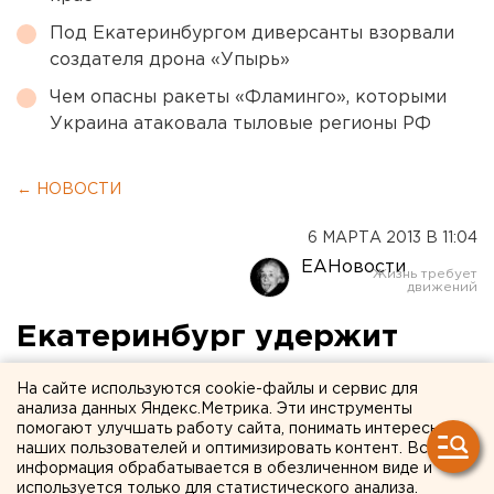
Под Екатеринбургом диверсанты взорвали
создателя дрона «Упырь»
Чем опасны ракеты «Фламинго», которыми
Украина атаковала тыловые регионы РФ
← НОВОСТИ
6 МАРТА 2013 В 11:04
ЕАНовости
Екатеринбург удержит
«миллионную» планку по
На сайте используются cookie-файлы и сервис для
вводу жилья
анализа данных Яндекс.Метрика. Эти инструменты
помогают улучшать работу сайта, понимать интересы
наших пользователей и оптимизировать контент. Вся
В 2013 году в уральской столице планируется
информация обрабатывается в обезличенном виде и
построить более 1,06 миллиона квадратных
используется только для статистического анализа.