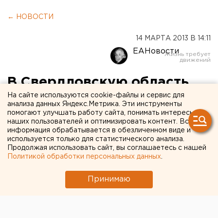
← НОВОСТИ
14 МАРТА 2013 В 14:11
ЕАНовости
В Свердловскую область
приедут свыше 48 тысяч
На сайте используются cookie-файлы и сервис для
анализа данных Яндекс.Метрика. Эти инструменты
мигрантов
помогают улучшать работу сайта, понимать интересы
наших пользователей и оптимизировать контент. Вся
информация обрабатывается в обезличенном виде и
В 2013 году на Средний Урал планируется
используется только для статистического анализа.
Продолжая использовать сайт, вы соглашаетесь с нашей
привлечь 48 тысяч 263 иностранных работника,
Политикой обработки персональных данных
.
сообщили агентству ЕАН в управлении пресс-
службы и информации Свердловской области.
Принимаю
В 2013 году на Средний Урал планируется привлечь
48 тысяч 263 иностранных работника, сообщили
агентству ЕАН в управлении пресс-службы и