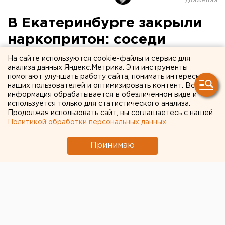
В Екатеринбурге закрыли
наркопритон: соседи
боялись заявить на
На сайте используются cookie-файлы и сервис для
анализа данных Яндекс.Метрика. Эти инструменты
наркоманов в полицию
помогают улучшать работу сайта, понимать интересы
наших пользователей и оптимизировать контент. Вся
информация обрабатывается в обезличенном виде и
Наркопритон в одной из многоэтажек на улице
используется только для статистического анализа.
Металлургов «открылся» уже давно. Жильцы
Продолжая использовать сайт, вы соглашаетесь с нашей
подъезда терпели неприятный запах, постоянные
Политикой обработки персональных данных
.
сборища незнакомых людей, громкие голоса, крики,
стук в стены. Но на соседей не заявляли - боялись
Принимаю
последствий, сообщили агентству ЕАН в пресс-
службе свердловского полицейского главка.
Полицейские зашли в открытую дверь и увидели в
квартире 5 неадекватных молодых людей. В одной
из комнат в серванте правоохранители нашли 5
шприцов с мутной жидкостью неопределенного