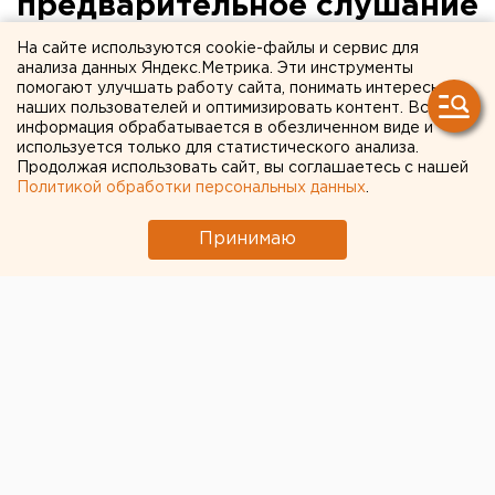
предварительное слушание
по делу Контеева
На сайте используются cookie-файлы и сервис для
анализа данных Яндекс.Метрика. Эти инструменты
помогают улучшать работу сайта, понимать интересы
Предварительное слушание по делу Контеева
наших пользователей и оптимизировать контент. Вся
состоится 15 апреля в 11:00, сообщили агентству
информация обрабатывается в обезличенном виде и
ЕАН в пресс-службе Свердловского облсуда.
используется только для статистического анализа.
Продолжая использовать сайт, вы соглашаетесь с нашей
Слушания пройдут в закрытом режиме. Сам
Политикой обработки персональных данных
.
судебный процесс по делу чиновником стартует
позже.
Принимаю
Предварительное слушание по делу Контеева
состоится 15 апреля в 11:00, сообщили агентству
ЕАН в пресс-службе Свердловского облсуда.
Слушания пройдут в закрытом режиме. Сам
судебный процесс по делу чиновником стартует
позже.
Напомним, по версии следствия, в конце 2004 года
замглавы Екатеринбурга Виктор Контеев в
результате вымогательства получил от директора и