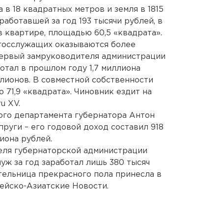
 в 18 квадратных метров и земля в 1815
работавшей за год 193 тысячи рублей, в
в квартире, площадью 60,5 «квадрата».
 госслужащих оказываются более
 первый замруководителя администрации
отал в прошлом году 1,7 миллиона
ллионов. В совместной собственности
 71,9 «квадрата». Чиновник ездит на
u XV.
ого департамента губернатора Антон
руги – его годовой доход составил 918
лиона рублей.
еля губернаторской администрации
уж за год заработал лишь 380 тысяч
ительница прекрасного пола принесла в
пейско-Азиатские Новости.