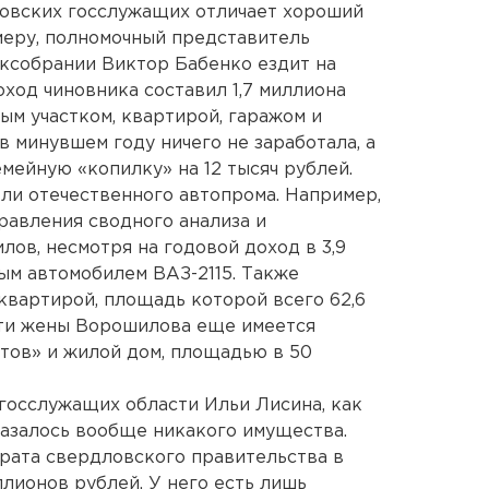
ловских госслужащих отличает хороший
имеру, полномочный представитель
аксобрании Виктор Бабенко ездит на
оход чиновника составил 1,7 миллиона
ым участком, квартирой, гаражом и
 минувшем году ничего не заработала, а
мейную «копилку» на 12 тысяч рублей.
ели отечественного автопрома. Например,
равления сводного анализа и
ов, несмотря на годовой доход в 3,9
ым автомобилем ВАЗ-2115. Также
квартирой, площадь которой всего 62,6
сти жены Ворошилова еще имеется
атов» и жилой дом, площадью в 50
 госслужащих области Ильи Лисина, как
казалось вообще никакого имущества.
рата свердловского правительства в
лионов рублей. У него есть лишь