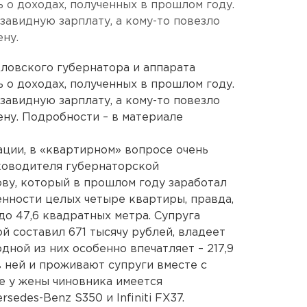
 о доходах, полученных в прошлом году.
завидную зарплату, а кому-то повезло
ну.
ловского губернатора и аппарата
 о доходах, полученных в прошлом году.
завидную зарплату, а кому-то повезло
ену. Подробности – в материале
ции, в «квартирном» вопросе очень
ководителя губернаторской
ву, который в прошлом году заработал
венности целых четыре квартиры, правда,
до 47,6 квадратных метра. Супруга
й составил 671 тысячу рублей, владеет
ной из них особенно впечатляет – 217,9
в ней и проживают супруги вместе с
е у жены чиновника имеется
edes-Benz S350 и Infiniti FX37.