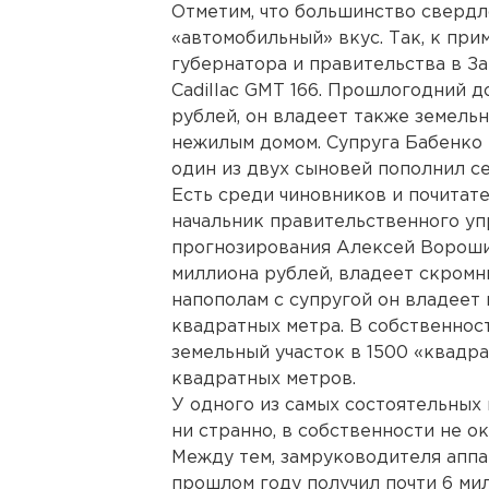
Отметим, что большинство сверд
«автомобильный» вкус. Так, к пр
губернатора и правительства в З
Cadillac GMT 166. Прошлогодний д
рублей, он владеет также земельн
нежилым домом. Супруга Бабенко в
один из двух сыновей пополнил се
Есть среди чиновников и почитат
начальник правительственного уп
прогнозирования Алексей Ворошил
миллиона рублей, владеет скромн
напополам с супругой он владеет 
квадратных метра. В собственно
земельный участок в 1500 «квадр
квадратных метров.
У одного из самых состоятельных
ни странно, в собственности не о
Между тем, замруководителя аппа
прошлом году получил почти 6 мил