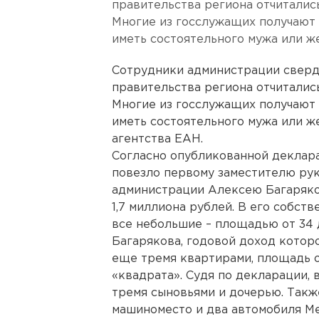
правительства региона отчитались
Многие из госслужащих получают 
иметь состоятельного мужа или же
Сотрудники администрации сверд
правительства региона отчитались
Многие из госслужащих получают 
иметь состоятельного мужа или ж
агентства ЕАН.
Согласно опубликованной деклара
повезло первому заместителю ру
администрации Алексею Багаряко
1,7 миллиона рублей. В его собст
все небольшие – площадью от 34 
Багарякова, годовой доход которо
еще тремя квартирами, площадь од
«квадрата». Судя по декларации, 
тремя сыновьями и дочерью. Такж
машиноместо и два автомобиля Mers