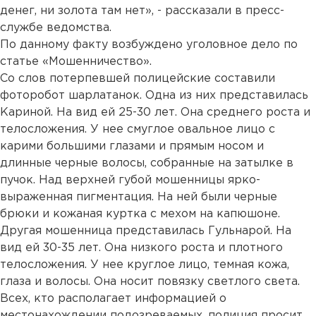
денег, ни золота там нет», - рассказали в пресс-
службе ведомства.
По данному факту возбуждено уголовное дело по
статье «Мошенничество».
Со слов потерпевшей полицейские составили
фоторобот шарлатанок. Одна из них представилась
Кариной. На вид ей 25-30 лет. Она среднего роста и
телосложения. У нее смуглое овальное лицо с
карими большими глазами и прямым носом и
длинные черные волосы, собранные на затылке в
пучок. Над верхней губой мошенницы ярко-
выраженная пигментация. На ней были черные
брюки и кожаная куртка с мехом на капюшоне.
Другая мошенница представилась Гульнарой. На
вид ей 30-35 лет. Она низкого роста и плотного
телосложения. У нее круглое лицо, темная кожа,
глаза и волосы. Она носит повязку светлого света.
Всех, кто располагает информацией о
местонахождении подозреваемых, полиция просит