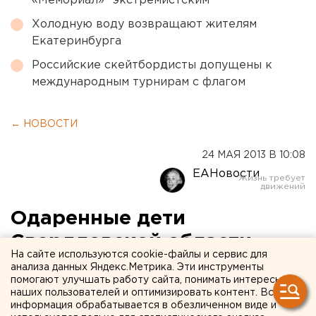
«Мемориал»* экстремистским
Холодную воду возвращают жителям
Екатеринбурга
Российские скейтбордисты допущены к
международным турнирам с флагом
← НОВОСТИ
24 МАЯ 2013 В 10:08
ЕАНовости
Одаренные дети
Свердловской области
На сайте используются cookie-файлы и сервис для
получили путевки в
анализа данных Яндекс.Метрика. Эти инструменты
помогают улучшать работу сайта, понимать интересы
Болгарию
наших пользователей и оптимизировать контент. Вся
информация обрабатывается в обезличенном виде и