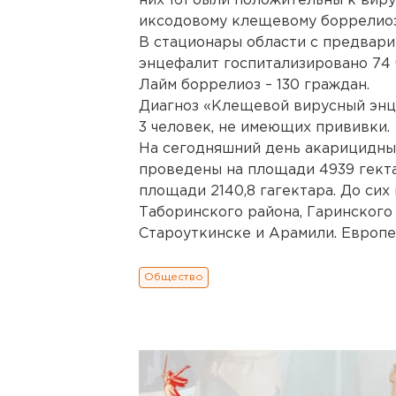
них 161 были положительны к виру
иксодовому клещевому боррелиоз
В стационары области с предвар
энцефалит госпитализировано 74 
Лайм боррелиоз – 130 граждан.
Диагноз «Клещевой вирусный энц
3 человек, не имеющих прививки.
На сегодняшний день акарицидны
проведены на площади 4939 гекта
площади 2140,8 гагектара. До сих
Таборинского района, Гаринского 
Староуткинске и Арамили. Европе
Общество