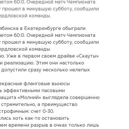
четом 60:0. Очередной матч Чемпионата
у прошел в минувшую субботу, сообщили
ердловской команды.
ябинска в Екатеринбурге обыграли
четом 60:0. Очередной матч Чемпионата
у прошел в минувшую субботу, сообщили
ердловской команды.
но. Уже в первом своем драйве «Скауты»
 и реализацию. Этим они настолько
м допустили сразу несколько нелепых
рекрасные фланговые выносы
нь эффективными пасовыми
 защита «Молний» выглядела совершенно
 стремительно, а преимущество
трофичным: счет 0-30.
ись хоть как-то остановить
ием времени разрыв в очках только лишь