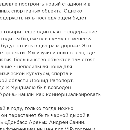
ешевле построить новый стадион и в
нных спортивных объекта. Однако
содержать их в последующем будет
а говорит еще один факт – содержание
ходится бюджету в сумму не менее 3
будут стоить в два раза дороже. Это
 проекты. Мы изучили опыт стран, где
тия, большинство объектов там стоят
вание – непосильная ноша для
изической культуры, спорта и
ой области Леонид Рапопорт.
где к Мундиалю был возведен
Арена» нашли, как коммерциализировать
.
й в году, только тогда можно
 он перестанет быть черной дырой в
ль «Донбасс Арены» Андрей Санин.
а дифференциации цен для VIP-гостей и