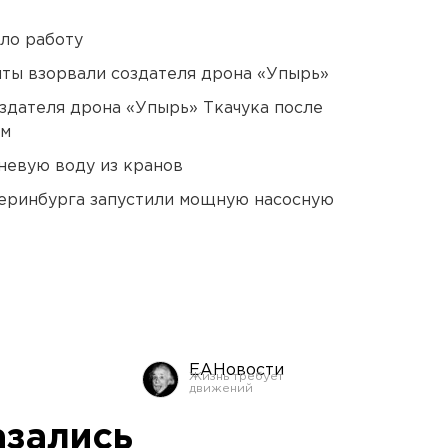
ло работу
ты взорвали создателя дрона «Упырь»
оздателя дрона «Упырь» Ткачука после
ом
невую воду из кранов
еринбурга запустили мощную насосную
ЕАНовости
зались