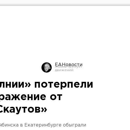
ЕАНовости
лнии» потерпели
ражение от
Скаутов»
ябинска в Екатеринбурге обыграли