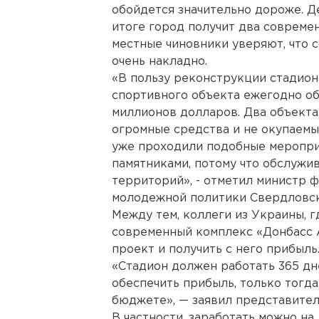
обойдется значительно дороже. Д
итоге город получит два совреме
местные чиновники уверяют, что 
очень накладно.
«В пользу реконструкции стадион
спортивного объекта ежегодно об
миллионов долларов. Два объекта 
огромные средства и не окупаемые
уже проходили подобные мероприя
памятниками, потому что обслужи
территорий», - отметил министр ф
молодежной политики Свердловск
Между тем, коллеги из Украины, 
современный комплекс «Донбасс 
проект и получить с него прибыль
«Стадион должен работать 365 дне
обеспечить прибыль, только тогда
бюджете», — заявил представите
В частности, заработать можно н