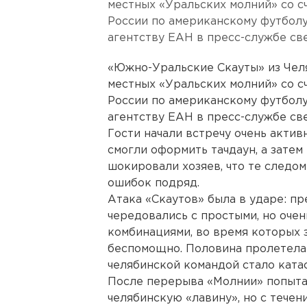
местных «Уральских молний» со с
России по американскому футбол
агентству ЕАН в пресс-службе св
«Южно-Уральские Скауты» из Чел
местных «Уральских молний» со с
России по американскому футбол
агентству ЕАН в пресс-службе св
Гости начали встречу очень актив
смогли оформить тачдаун, а затем
шокировали хозяев, что те следо
ошибок подряд.
Атака «Скаутов» была в ударе: п
чередовались с простыми, но оче
комбинациями, во время которых
беспомощно. Половина пролетела
челябинской командой стало катас
После перерыва «Молнии» попытал
челябинскую «лавину», но с течен