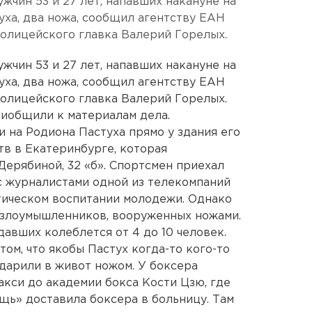
жчин 53 и 27 лет, напавших накануне на
уха, два ножа, сообщил агентству ЕАН
олицейского главка Валерий Горелых.
жчин 53 и 27 лет, напавших накануне на
уха, два ножа, сообщил агентству ЕАН
олицейского главка Валерий Горелых.
иобщили к материалам дела.
и на Родиона Пастуха прямо у здания его
в в Екатеринбурге, которая
ерябиной, 32 «б». Спортсмен приехал
 с журналистами одной из телекомпаний
тическом воспитании молодежи. Однако
й злоумышленников, вооруженных ножами.
авших колеблется от 4 до 10 человек.
ом, что якобы Пастух когда-то кого-то
ударили в живот ножом. У боксера
такси до академии бокса Кости Цзю, где
щь» доставила боксера в больницу. Там