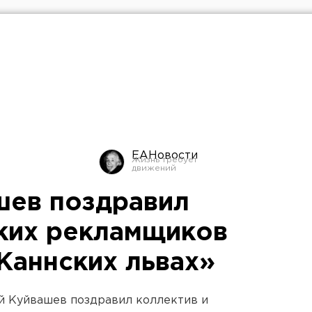
ЕАНовости
шев поздравил
ких рекламщиков
Каннских львах»
й Куйвашев поздравил коллектив и