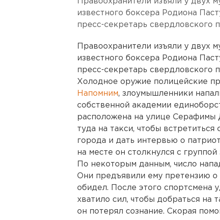
Правоохранители изъяли у двух му
известного боксера Родиона Паст
пресс-секретарь свердловского п
Правоохранители изъяли у двух му
известного боксера Родиона Паст
пресс-секретарь свердловского п
Холодное оружие полицейские пр
Напомним
, злоумышленники напал
собственной академии единоборст
расположена на улице Серафимы Д
туда на такси, чтобы встретиться
города и дать интервью о патрио
на месте он столкнулся с группо
По некоторым данным, число напад
Они предъявили ему претензию о т
обидел. После этого спортсмена 
хватило сил, чтобы добраться на 
он потерял сознание. Скорая помо