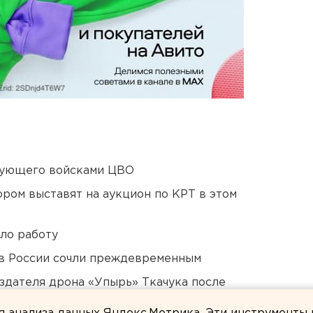
дующего войсками ЦВО
ором выставят на аукцион по КРТ в этом
ло работу
в России сочли преждевременным
оздателя дрона «Упырь» Ткачука после
ом