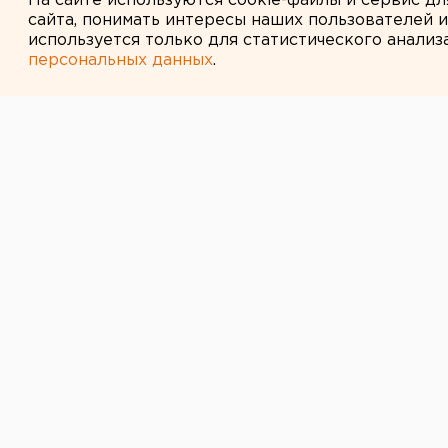
На сайте используются cookie-файлы и сервис д
сайта, понимать интересы наших пользователей 
используется только для статистического анализ
персональных данных
.
← НОВОСТИ
21 ИЮНЯ 2013 В 16:46
Екатеринбургс
ищут замену
У хоккейного «Автомобилиста» мо
проводит конкурс по выбору мэск
У хоккейного «Автомобилиста» мо
проводит конкурс по выбору мэск
Талисман Лось Автик появился у 
участвовал в Матче всех Звезд, «