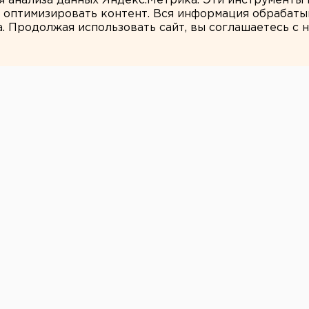
ля анализа данных Яндекс.Метрика. Эти инструменты
и оптимизировать контент. Вся информация обрабаты
а. Продолжая использовать сайт, вы соглашаетесь с
ЕАНовости
кому лосю Автику
жет появиться новый талисман. Клуб
ота команды, передает агентство ЕАН.
жет появиться новый талисман. Клуб
ота команды, передает агентство ЕАН.
«Автомобилиста» в прошлом сезоне. Он
зажигал» на Кубке Вызова, «пробил»