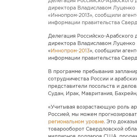
Делегация Российско-Арабского д
директора Владиславом Луценко 
«Иннопром-2013», сообщили агент
информации правительства Сверд
Делегация Российско-Арабского д
директора Владиславом Луценко 
«
Иннопром-2013
», сообщили аген
информации правительства Сверд
В программе пребывания запланир
сотрудничества России и арабски
представители посольств и деловы
Судан, Ирак, Мавритания, Бахрейн,
«Учитывая возрастающую роль ара
Россией, мы можем прогнозироват
региональном уровне
. Это доказы
товарооборот Свердловской обла
миллионов долларов США, продем