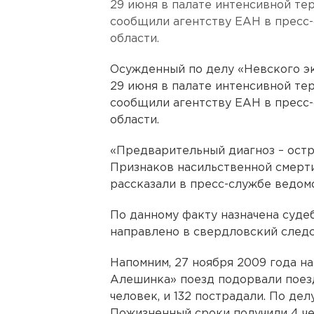
29 июня в палате интенсивной те
сообщили агентству ЕАН в пресс
области.
Осужденный по делу «Невского э
29 июня в палате интенсивной те
сообщили агентству ЕАН в пресс
области.
«Предварительный диагноз – остр
Признаков насильственной смерти
рассказали в пресс-службе ведомс
По данному факту назначена суде
направлено в свердловский следс
Напомним, 27 ноября 2009 года н
Алешинка» поезд подорвали поезд
человек, и 132 пострадали. По де
Пожизненный сроки получили 4 чел