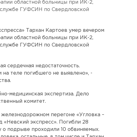
рапии областной больницы при ИК-2,
-службе ГУФСИН по Свердловской
кспресса» Тархан Картоев умер вечером
рапии областной больницы при ИК-2,
-службе ГУФСИН по Свердловской
ая сердечная недостаточность.
 на теле погибшего не выявлено», -
тва.
бно-медицинская экспертиза. Дело
твенный комитет.
а железнодорожном перегоне «Угловка –
 «Невский экспресс». Погибли 28
лу о подрыве проходили 10 обвиняемых.
овека, остальные, в том числе и Тархан