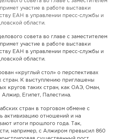
елового совета во главе с заместителем
примет участие в работе выставки
ству ЕАН в управлении пресс-службы и
ловской области.
елового совета во главе с заместителем
примет участие в работе выставки
тству ЕАН в управлении пресс-службы и
ловской области.
ован «круглый стол» о перспективах
х стран. К выступлению приглашены
х кругов таких стран, как ОАЭ, Оман,
 Алжир, Египет, Палестина.
бских стран в торговом обмене с
ь активизацию отношений и на
вают итоги прошлого года. Так,
сти, например, с Алжиром превысил 860
онстрировав существенный рост.