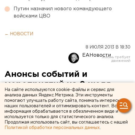
Путин назначил нового командующего
войсками ЦВО
← НОВОСТИ
8 ИЮЛЯ 2013 В 18:30
ЕАНовости
Анонсы событий и
мероприятий на 9 июля
На сайте используются cookie-файлы и сервис для
анализа данных Яндекс.Метрика. Эти инструменты
9 июля, вторник
помогают улучшать работу сайта, понимать интересы
наших пользователей и оптимизировать контент. Вся
информация обрабатывается в обезличенном виде и
В 11:00 в пресс-центре ИТАР-ТАСС-Урал (улица
используется только для статистического анализа.
Тургенева, 13, 7 этаж) состоится пресс-конференция
Продолжая использовать сайт, вы соглашаетесь с нашей
на тему «Утро 2013». Инвестиции в будущее Урала
Политикой обработки персональных данных
.
на 8 млн рублей». Участники: журналист, полит.