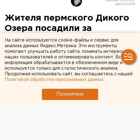
Жителя пермского Дикого
Озера посадили за
расстрел сожительницы
На сайте используются cookie-файлы и сервис для
анализа данных Яндекс.Метрика. Эти инструменты
помогают улучшать работу сайта, понимать интересы
Суд приговорил жителя деревни Дикое Озеро к
наших пользователей и оптимизировать контент. Вся
9 годам заключения в колонии строгого режима
информация обрабатывается в обезличенном виде и
за убийство сожительницы, сообщили агентству
используется только для статистического анализа.
Продолжая использовать сайт, вы соглашаетесь с нашей
ЕАН в пресс-службе СУ СКР по Пермскому краю.
Политикой обработки персональных данных
.
Суд приговорил жителя деревни Дикое Озеро к 9
Принимаю
годам заключения в колонии строгого режима за
убийство сожительницы, сообщили агентству ЕАН в
пресс-службе СУ СКР по Пермскому краю.
Установлено, что вечером 4 февраля в своем доме,
расположенном в деревне Дикое Озеро