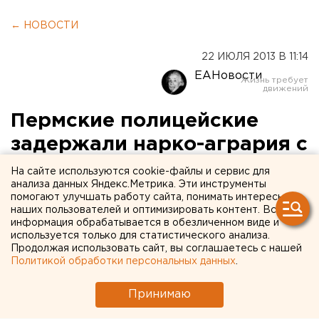
← НОВОСТИ
22 ИЮЛЯ 2013 В 11:14
ЕАНовости
Пермские полицейские
задержали нарко-агрария с
2 килограммами мака
На сайте используются cookie-файлы и сервис для
анализа данных Яндекс.Метрика. Эти инструменты
помогают улучшать работу сайта, понимать интересы
Силовики задержали жителя Пермского края на
наших пользователей и оптимизировать контент. Вся
одном из приусадебных участков Суксуна.
информация обрабатывается в обезличенном виде и
Правоохранители нашли у злоумышленника
используется только для статистического анализа.
Продолжая использовать сайт, вы соглашаетесь с нашей
более 2 килограммов мака, сообщили агентству
Политикой обработки персональных данных
.
ЕАН в ГУ МВД Прикамья.
Принимаю
Силовики задержали жителя Пермского края на