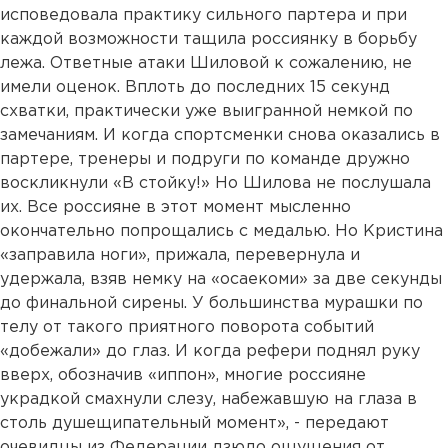
исповедовала практику сильного партера и при
каждой возможности тащила россиянку в борьбу
лежа. Ответные атаки Шиловой к сожалению, не
имели оценок. Вплоть до последних 15 секунд
схватки, практически уже выигранной немкой по
замечаниям. И когда спортсменки снова оказались в
партере, тренеры и подруги по команде дружно
воскликнули «В стойку!» Но Шилова не послушала
их. Все россияне в этот момент мысленно
окончательно попрощались с медалью. Но Кристина
«заправила ноги», прижала, перевернула и
удержала, взяв немку на «осаекоми» за две секунды
до финальной сирены. У большинства мурашки по
телу от такого приятного поворота событий
«добежали» до глаз. И когда рефери поднял руку
вверх, обозначив «иппон», многие россияне
украдкой смахнули слезу, набежавшую на глаза в
столь душещипательный момент», - передают
очевидцы из Федерации дзюдо ощущения от