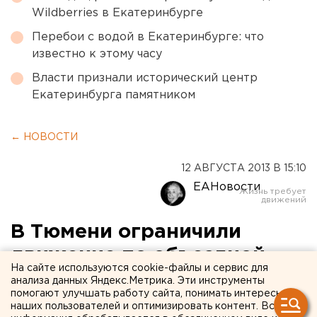
Wildberries в Екатеринбурге
Перебои с водой в Екатеринбурге: что
известно к этому часу
Власти признали исторический центр
Екатеринбурга памятником
← НОВОСТИ
12 АВГУСТА 2013 В 15:10
ЕАНовости
В Тюмени ограничили
движение по объездной
На сайте используются cookie-файлы и сервис для
анализа данных Яндекс.Метрика. Эти инструменты
В связи с ремонтом дорожного покрытия
помогают улучшать работу сайта, понимать интересы
закрыто движение транспорта по одной полосе
наших пользователей и оптимизировать контент. Вся