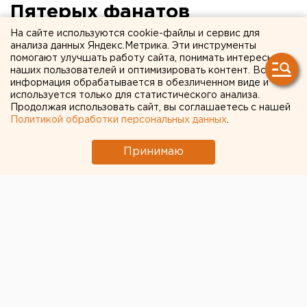
Пятерых фанатов
пермского «Амкара» в
На сайте используются cookie-файлы и сервис для
анализа данных Яндекс.Метрика. Эти инструменты
Екатеринбурге арестовали
помогают улучшать работу сайта, понимать интересы
наших пользователей и оптимизировать контент. Вся
на 10 суток
информация обрабатывается в обезличенном виде и
используется только для статистического анализа.
Продолжая использовать сайт, вы соглашаетесь с нашей
Сегодня, 19 августа, 5 активных участников
Политикой обработки персональных данных
.
провокации, затеянной фанатами пермского клуба
«Амкар», приговорили к 10 суткам
Принимаю
административного ареста. Они привлечены к
ответственности за мелкое хулиганство. Приговор
вынес мировой суд Верх-Исетского района
Екатеринбурга, сообщили агентству ЕАН в пресс-
службе ГУ МВД России по Свердловской области.
Также за хулиганство наказан штрафом в 1000
рублей еще один пермяк - участник тех же событий.
Другой задержанный в субботу гражданин оказался