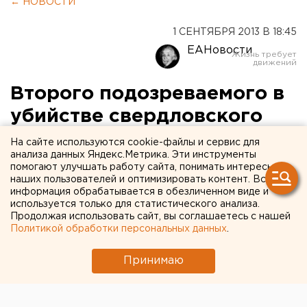
← НОВОСТИ
1 СЕНТЯБРЯ 2013 В 18:45
ЕАНовости
Второго подозреваемого в
убийстве свердловского
полицейского нашли на
На сайте используются cookie-файлы и сервис для
анализа данных Яндекс.Метрика. Эти инструменты
даче у бабушки
помогают улучшать работу сайта, понимать интересы
наших пользователей и оптимизировать контент. Вся
информация обрабатывается в обезличенном виде и
Полиция задержала Александра Деньгина в
используется только для статистического анализа.
районе озера Глухое
Продолжая использовать сайт, вы соглашаетесь с нашей
Политикой обработки персональных данных
.
Сотрудники правопорядка задержали второго
подозреваемого в убийстве стажера ОВД:
Принимаю
Александр Деньгин скрывался в садовом домике
своей бабушки, сообщили агентству ЕАН в ГУ МВД