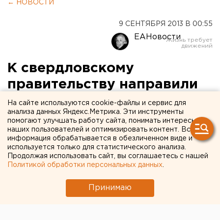
← НОВОСТИ
9 СЕНТЯБРЯ 2013 В 00:55
ЕАНовости
К свердловскому
правительству направили
группу ОМОНа
На сайте используются cookie-файлы и сервис для
анализа данных Яндекс.Метрика. Эти инструменты
помогают улучшать работу сайта, понимать интересы
Бронированная техника и наряды свердловского
наших пользователей и оптимизировать контент. Вся
ОМОНа дежурят у белого дома
информация обрабатывается в обезличенном виде и
используется только для статистического анализа.
Продолжая использовать сайт, вы соглашаетесь с нашей
У здания регионального правительства на
Политикой обработки персональных данных
.
набережной Исети стоит несколько бронированных
машин ОМОНа, а также сотрудники данного
Принимаю
подразделения, передает корреспондент агентства
ЕАН со ссылкой на аккаунт Facebook главы штаба
Евгения Ройзмана – Аксаны Пановой. Журналистка