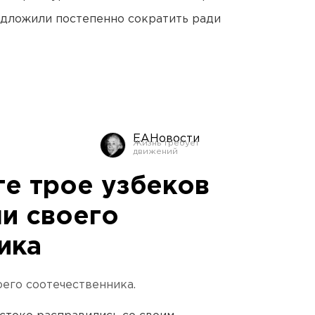
едложили постепенно сократить ради
ЕАНовости
ге трое узбеков
ли своего
ика
оего соотечественника.