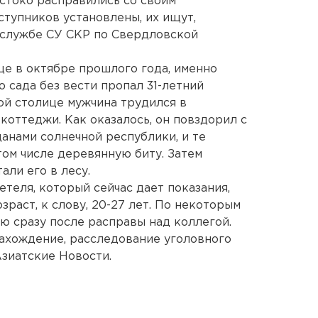
стоко расправились со своим
ступников установлены, их ищут,
-службе СУ СКР по Свердловской
е в октябре прошлого года, именно
 сада без вести пропал 31-летний
ой столице мужчина трудился в
коттеджи. Как оказалось, он повздорил с
анами солнечной республики, и те
 том числе деревянную биту. Затем
али его в лесу.
теля, который сейчас дает показания,
зраст, к слову, 20-27 лет. По некоторым
ю сразу после расправы над коллегой.
ахождение, расследование уголовного
зиатские Новости.