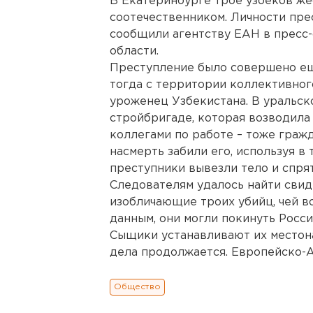
В Екатеринбурге трое узбеков же
соотечественником. Личности пре
сообщили агентству ЕАН в пресс
области.
Преступление было совершено ещ
тогда с территории коллективного
уроженец Узбекистана. В уральск
стройбригаде, которая возводила 
коллегами по работе – тоже гражд
насмерть забили его, используя в
преступники вывезли тело и спрят
Следователям удалось найти свиде
изобличающие троих убийц, чей во
данным, они могли покинуть Росси
Сыщики устанавливают их местон
дела продолжается. Европейско-А
Общество