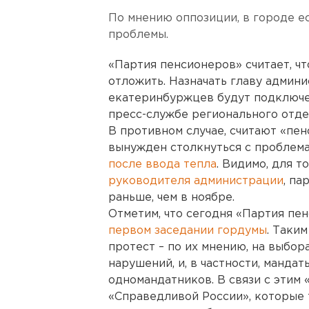
По мнению оппозиции, в городе е
проблемы.
«Партия пенсионеров» считает, ч
отложить. Назначать главу админи
екатеринбуржцев будут подключе
пресс-службе регионального отде
В противном случае, считают «пе
вынужден столкнуться с проблем
после ввода тепла
. Видимо, для т
руководителя администрации
, па
раньше, чем в ноябре.
Отметим, что сегодня «Партия пен
первом заседании гордумы
. Таки
протест – по их мнению, на выбо
нарушений, и, в частности, манд
одномандатников. В связи с этим 
«Справедливой России», которые т