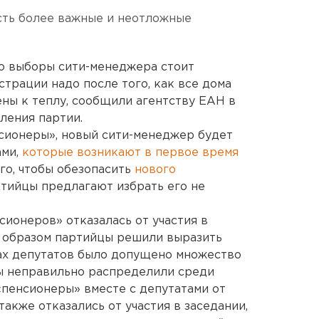
сть более важные и неотложные
то выборы сити-менеджера стоит
страции надо после того, как все дома
ны к теплу, сообщили агентству ЕАН в
ления партии.
нсионеры», новый сити-менеджер будет
ами,
которые возникают в первое время
ого, чтобы обезопасить
нового
ртийцы предлагают избрать его не
сионеров» отказалась от участия в
м образом партийцы решили выразить
рах депутатов было допущено множество
аты неправильно распределили среди
«пенсионеры» вместе с депутатами от
акже отказались от участия в заседании,