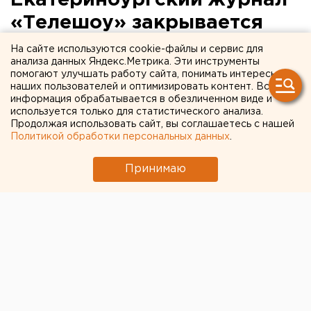
Екатеринбургский журнал
«Телешоу» закрывается
На сайте используются cookie-файлы и сервис для
Журнал «Телешоу» закрывают.
анализа данных Яндекс.Метрика. Эти инструменты
помогают улучшать работу сайта, понимать интересы
Закрывается один из проектов медиахолдинга
наших пользователей и оптимизировать контент. Вся
информация обрабатывается в обезличенном виде и
«Абак-Пресс» - журнал «Телешоу» - об этом на
используется только для статистического анализа.
своей страничке в «Facebook» сообщила
Продолжая использовать сайт, вы соглашаетесь с нашей
руководитель проекта Елена Горобинская. По ее
Политикой обработки персональных данных
.
словам, телегид прекращает выход 24 октября.
Принимаю
«Мы работаем так же качественно, красиво и честно,
как и раньше… поддерживая ту же систему
распространения и тот же тираж, - пишет Елена. –
Это очень больно. Нам всем больно».
Официальные причины закрытия проекта пока не
называются. По неофициальным данным, которыми
располагает ЕАН, телегид перестал приносить
прибыль издательскому дому. Европейско-
Азиатские Новости.