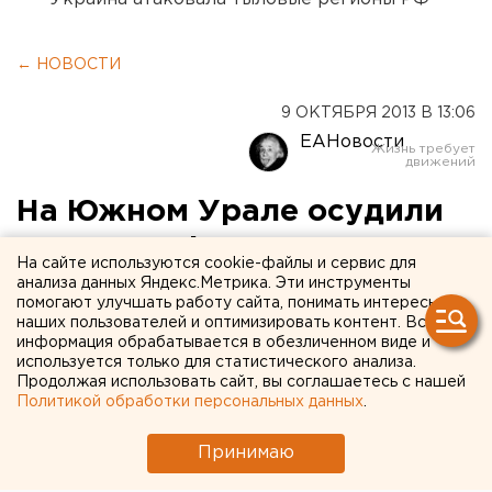
← НОВОСТИ
9 ОКТЯБРЯ 2013 В 13:06
ЕАНовости
На Южном Урале осудили
двух педофилов
На сайте используются cookie-файлы и сервис для
анализа данных Яндекс.Метрика. Эти инструменты
В Челябинской области педофилов определили
помогают улучшать работу сайта, понимать интересы
наших пользователей и оптимизировать контент. Вся
в колонию строгого режима.
информация обрабатывается в обезличенном виде и
используется только для статистического анализа.
На Южном Урале вынесли приговор двум
Продолжая использовать сайт, вы соглашаетесь с нашей
педофилам. Один из них приговорен к 13 годам
Политикой обработки персональных данных
.
лишения свободы, второй – к 17 годам. Оба
Принимаю
преступника будут отбывать наказание в колонии
строгого режима, сообщили агентству ЕАН в пресс-