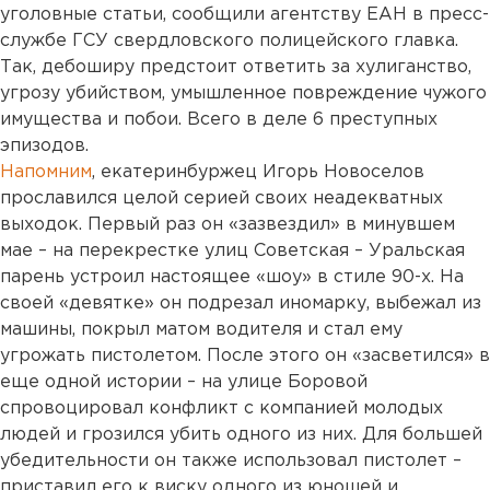
уголовные статьи, сообщили агентству ЕАН в пресс-
службе ГСУ свердловского полицейского главка.
Так, дебоширу предстоит ответить за хулиганство,
угрозу убийством, умышленное повреждение чужого
имущества и побои. Всего в деле 6 преступных
эпизодов.
Напомним
, екатеринбуржец Игорь Новоселов
прославился целой серией своих неадекватных
выходок. Первый раз он «зазвездил» в минувшем
мае – на перекрестке улиц Советская – Уральская
парень устроил настоящее «шоу» в стиле 90-х. На
своей «девятке» он подрезал иномарку, выбежал из
машины, покрыл матом водителя и стал ему
угрожать пистолетом. После этого он «засветился» в
еще одной истории – на улице Боровой
спровоцировал конфликт с компанией молодых
людей и грозился убить одного из них. Для большей
убедительности он также использовал пистолет –
приставил его к виску одного из юношей и