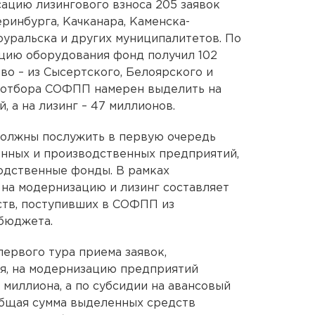
сацию лизингового взноса 205 заявок
ринбурга, Качканара, Каменска-
уральска и других муниципалитетов. По
цию оборудования фонд получил 102
во – из Сысертского, Белоярского и
м отбора СОФПП намерен выделить на
 а на лизинг – 47 миллионов.
должны послужить в первую очередь
енных и производственных предприятий,
одственные фонды. В рамках
на модернизацию и лизинг составляет
ств, поступивших в СОФПП из
бюджета.
первого тура приема заявок,
ря, на модернизацию предприятий
миллиона, а по субсидии на авансовый
Общая сумма выделенных средств