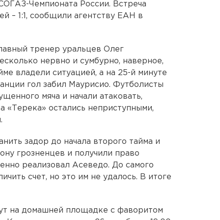
СОГАЗ-Чемпионата России. Встреча
й – 1:1, сообщили агентству ЕАН в
лавный тренер уральцев Олег
есколько нервно и сумбурно, наверное,
йме владели ситуацией, а на 25-й минуте
танции гол забил Маурисио. Футболисты
щенного мяча и начали атаковать,
а «Терека» остались неприступными,
.
нить задор до начала второго тайма и
ону грозненцев и получили право
ренно реализовал Асеведо. До самого
чить счет, но это им не удалось. В итоге
ут на домашней площадке с фаворитом