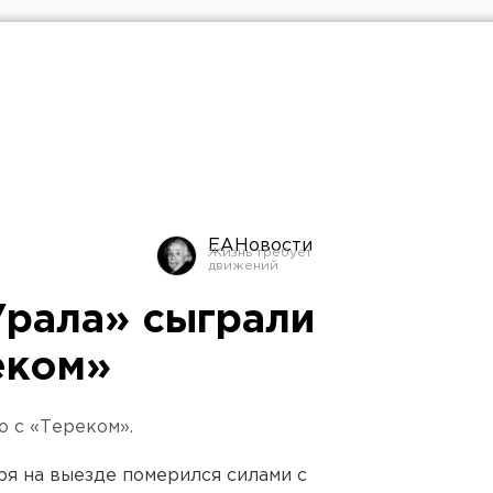
ЕАНовости
рала» сыграли
еком»
 с «Тереком».
ря на выезде померился силами с