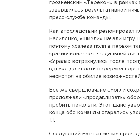
грозненским «Тереком» в рамках 
завершилась результативной ничье
пресс-службе команды.
Как впоследствии резюмировал г
Василенко, «шмели» начали игру н
поэтому хозяева поля в первом та
«размочили» счет – с дальней дис
«Урала» встряхнулись после пропу
однако до вплоть перерыва ворот
несмотря на обилие возможностей
Все же свердловчане смогли сохра
продолжали «продавливать» обор
пробить пенальти. Этот шанс уве
конца обе команды старались увели
1:1.
Следующий матч «шмели» провед