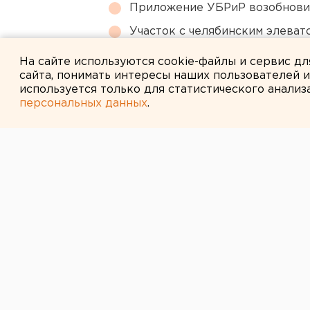
Приложение УБРиР возобнови
Участок с челябинским элеват
году
На сайте используются cookie-файлы и сервис д
сайта, понимать интересы наших пользователей 
используется только для статистического анализ
персональных данных
.
← НОВОСТИ
21 ОКТЯБРЯ 2013 В 11:25
«Шоферы» не 
владивостокс
ХК «Автомобилист» проиграл «Адм
В минувшую субботу, 19 октября, 