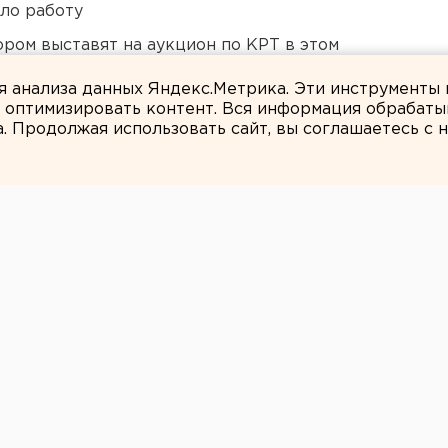
ло работу
ором выставят на аукцион по КРТ в этом
ля анализа данных Яндекс.Метрика. Эти инструменты
и оптимизировать контент. Вся информация обрабаты
а. Продолжая использовать сайт, вы соглашаетесь с
ЕАНовости
устояли перед
ким «Адмиралом»
иралу» в гостях.
в рамках чемпионата КХЛ хоккеисты