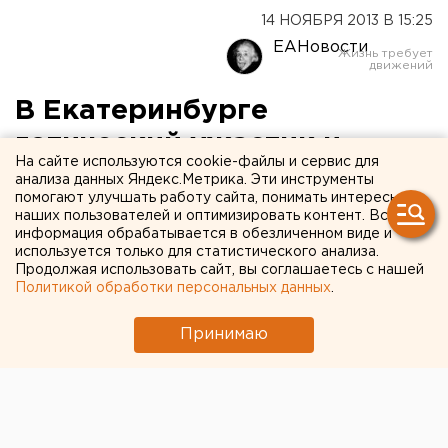
14 НОЯБРЯ 2013 В 15:25
ЕАНовости
В Екатеринбурге
готический ужастик и
На сайте используются cookie-файлы и сервис для
забавный мультфильм
анализа данных Яндекс.Метрика. Эти инструменты
помогают улучшать работу сайта, понимать интересы
сольются в танце
наших пользователей и оптимизировать контент. Вся
информация обрабатывается в обезличенном виде и
используется только для статистического анализа.
Екатеринбуржцев приглашают на «Полеты во
Продолжая использовать сайт, вы соглашаетесь с нашей
время чаепития».
Политикой обработки персональных данных
.
Екатеринбургский театр «Провинциальные танцы»
Принимаю
покажет екатеринбуржцам «Полеты во время
чаепития». Спектакль пройдет 26 ноября на
площадке Театра кукол, передает агентство ЕАН.
Постановщик и хореограф спектакля – Татьяна