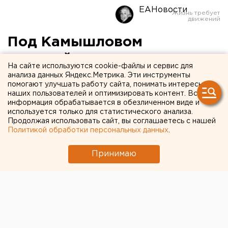
ЕАНовости
Под Камышловом
полицейские задержали
На сайте используются cookie-файлы и сервис для
браконьеров
анализа данных Яндекс.Метрика. Эти инструменты
помогают улучшать работу сайта, понимать интересы
наших пользователей и оптимизировать контент. Вся
По Камышловом браконьеры охотились на
информация обрабатывается в обезличенном виде и
косуль.
используется только для статистического анализа.
Продолжая использовать сайт, вы соглашаетесь с нашей
Политикой обработки персональных данных
.
Свердловские полицейские поймали браконьеров
на территории охотничьего заказника
Принимаю
«Камышловский», сообщили агентству ЕАН в
управлении пресс-службы и информации
регионального кабмина.
Накануне, 14 ноября, в районе 22:00 работники ДПС
предприняли попытку остановить автомобиль УАЗ с