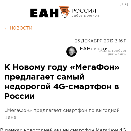
[18+]
РОССИЯ
Екатеринбург
← НОВОСТИ
Челябинск
23 ДЕКАБРЯ 2013 В 16:11
Курган
ЕАНовости
Оренбург
К Новому году «МегаФон»
предлагает самый
недорогой 4G-смартфон в
России
«МегаФон» предлагает смартфон по выгодной
цене
В рамках новогодней акции смартфон МегаФон 4G