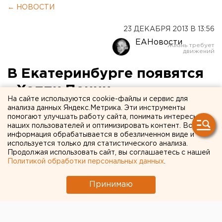
← НОВОСТИ
23 ДЕКАБРЯ 2013 В 13:56
ЕАНовости
В Екатеринбурге появятся
«Хэппи Пенни»
На сайте используются cookie-файлы и сервис для
анализа данных Яндекс.Метрика. Эти инструменты
Уральские бизнесмены разработали проект
помогают улучшать работу сайта, понимать интересы
«счастливой» валюты.
наших пользователей и оптимизировать контент. Вся
информация обрабатывается в обезличенном виде и
используется только для статистического анализа.
Инициативная группа бизнесменов продолжает
Продолжая использовать сайт, вы соглашаетесь с нашей
работу над проектом создания собственной
Политикой обработки персональных данных
.
электронной валюты. Уже известно, что деньги
будут называться «Хэппи Пенни». Подробнее о
Принимаю
новинке в интервью агентству ЕАН рассказал
председатель екатеринбургского Совета
предпринимателей Максим Спасский.