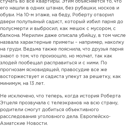
стучать во все квартиры. Этим объясняется то, что
его нашли в одних штанах, без рубашки, носков и
обуви. На 10-м этаже, на беду, Роберту отворил
двери полупьяный садист, который избил парня до
полусмерти и выбросил, как мешок с мусором, с
балкона. Мерилин даже описала убийцу, в том числе
назвала характерные приметы – например, наколку
на груди. Ведьма также пояснила, что друзья парня
знают о том, что произошло, но молчат, так как
злодей пообещал расправиться и с ними. По
прогнозам ясновидящей, правосудие все же
восторжествует и садиста упекут за решетку, как
минимум, на 13 лет.
Не исключено, что теперь, когда история Роберта
Этцеля прозвучала с телеэкранов на всю страну,
родители смогут добиться объективного
расследования уголовного дела. Европейско-
Азиатские Новости.