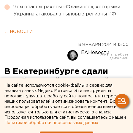
Чем опасны ракеты «Фламинго», которыми
Украина атаковала тыловые регионы РФ
← НОВОСТИ
13 ЯНВАРЯ 2014 В 15:00
ЕАНовости
В Екатеринбурге сдали
проблемный недострой на
На сайте используются cookie-файлы и сервис для
Рощинской
анализа данных Яндекс.Метрика. Эти инструменты
помогают улучшать работу сайта, понимать интересы
наших пользователей и оптимизировать контент. Вся
Новоселье отметили 65 семей дольщиков.
информация обрабатывается в обезличенном виде и
используется только для статистического анализа.
Продолжая использовать сайт, вы соглашаетесь с нашей
В Екатеринбурге, наконец, достроили первый дом
Политикой обработки персональных данных
.
проблемного жилого комплекса «Рощинский».
Новоселье отпраздновали 65 семей дольщиков,