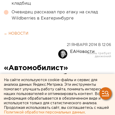
кладбищ
Очевидец рассказал про атаку на склад
Wildberries в Екатеринбурге
← НОВОСТИ
21 ЯНВАРЯ 2014 В 12:06
ЕАНовости
«Автомобилист»
продолжает побеждать
На сайте используются cookie-файлы и сервис для
анализа данных Яндекс.Метрика. Эти инструменты
«Автомобилист» расправился с хорватами.
помогают улучшать работу сайта, понимать интересы
наших пользователей и оптимизировать контент. Вся
информация обрабатывается в обезличенном виде и
Екатеринбургский «Автомобилист» одержал третью
используется только для статистического анализа.
«домашнюю» победу
подряд. Накануне, 20 января,
Продолжая использовать сайт, вы соглашаетесь с нашей
екатеринбургские хоккеисты обыграли загребский
Политикой обработки персональных данных
.