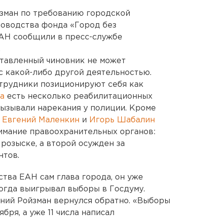
йзман по требованию городской
ководства фонда «Город без
ЕАН сообщили в пресс-службе
.
ставленный чиновник не может
 какой-либо другой деятельностью.
отрудники позиционируют себя как
а
есть несколько реабилитационных
ызывали нарекания у полиции. Кроме
а
Евгений Маленкин
и
Игорь Шабалин
имание правоохранительных органов:
розыске, а второй осужден за
нтов.
тва ЕАН сам глава города, он уже
когда выигрывал выборы в Госдуму.
ний Ройзман вернулся обратно. «Выборы
бря, а уже 11 числа написал