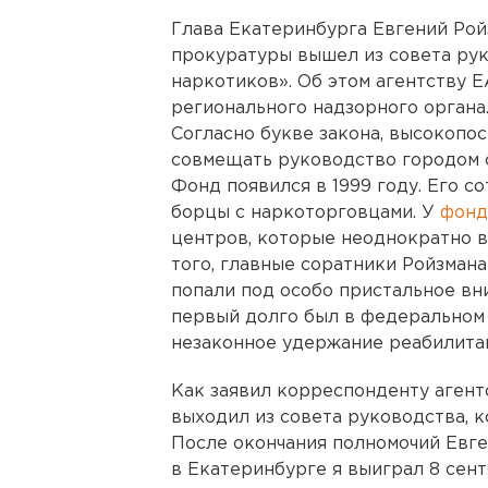
Глава Екатеринбурга Евгений Ро
прокуратуры вышел из совета ру
наркотиков». Об этом агентству 
регионального надзорного органа
Согласно букве закона, высокопо
совмещать руководство городом с
Фонд появился в 1999 году. Его с
борцы с наркоторговцами. У
фонд
центров, которые неоднократно в
того, главные соратники Ройзман
попали под особо пристальное вн
первый долго был в федеральном 
незаконное удержание реабилита
Как заявил корреспонденту агентс
выходил из совета руководства, 
После окончания полномочий Евге
в Екатеринбурге я выиграл 8 сентя