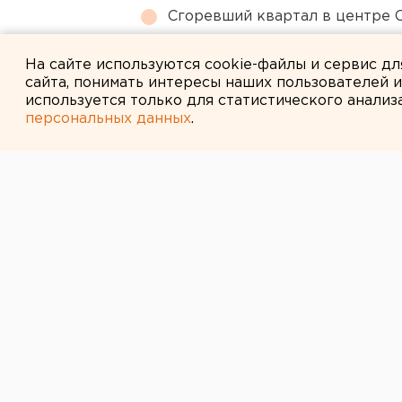
Сгоревший квартал в центре 
Ракетная опасность угрожает 
На сайте используются cookie-файлы и сервис д
сайта, понимать интересы наших пользователей 
используется только для статистического анализ
персональных данных
.
← НОВОСТИ
7 ФЕВРАЛЯ 2014 В 16:27
В Магнитогорс
продавали под
рыб
В Челябинской области осудили н