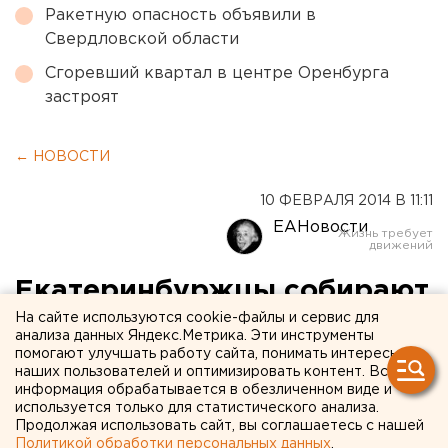
Ракетную опасность объявили в
Свердловской области
Сгоревший квартал в центре Оренбурга
застроят
← НОВОСТИ
10 ФЕВРАЛЯ 2014 В 11:11
ЕАНовости
Екатеринбуржцы собирают
сухари для Виктории
На сайте используются cookie-файлы и сервис для
анализа данных Яндекс.Метрика. Эти инструменты
Нуланд
помогают улучшать работу сайта, понимать интересы
наших пользователей и оптимизировать контент. Вся
информация обрабатывается в обезличенном виде и
Екатеринбургские активисты собирают посылку
используется только для статистического анализа.
Продолжая использовать сайт, вы соглашаетесь с нашей
с сухарями для Виктории Нуланд.
Политикой обработки персональных данных
.