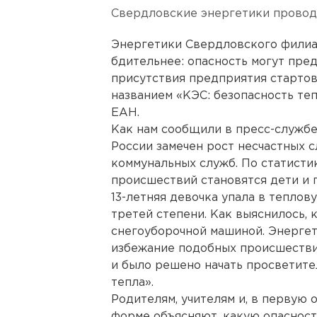
Свердловские энергетики провод
Энергетики Свердловского филиа
бдительнее: опасность могут пре
присутствия предприятия старто
названием «КЭС: безопасность те
ЕАН.
Как нам сообщили в пресс-службе
России замечен рост несчастных с
коммунальных служб. По статисти
происшествий становятся дети и п
13-летняя девочка упала в теплов
третей степени. Как выяснилось,
снегоуборочной машиной. Энергет
избежание подобных происшестви
и было решено начать просветите
тепла».
Родителям, учителям и, в первую 
форме объясняют, какую опаснос