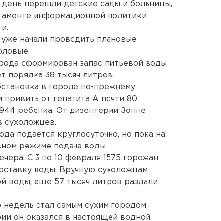
 день перешли детские сады и больницы,
таменте информационной политики
и.
 уже начали проводить плановые
оловые.
города сформирован запас питьевой воды
т порядка 38 тысяч литров.
бстановка в городе по-прежнему
и привить от гепатита А почти 80
1944 ребенка. От дизентерии Зонне
 сухоложцев.
ода подается круглосуточно, но пока на
вном режиме подача воды
ечера. С 3 по 10 февраля 1575 горожан
оставку воды. Вручную сухоложцам
й воды, еще 57 тысяч литров раздали
о недель стал самым сухим городом
рии он оказался в настоящей водной