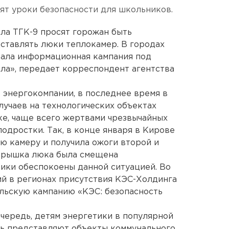
ят уроки безопасности для школьников.
ла ТГК-9 просят горожан быть
дставлять люки теплокамер. В городах
вала информационная кампания под
пла», передает корреспондент агентства
 энергокомпании, в последнее время в
лучаев на технологических объектах
ке, чаще всего жертвами чрезвычайных
одростки. Так, в конце января в Кирове
ую камеру и получила ожоги второй и
 крышка люка была смещена
ики обеспокоены данной ситуацией. Во
й в регионах присутствия КЭС-Холдинга
льскую кампанию «КЭС: безопасность
очередь, детям энергетики в популярной
ть представляют объекты коммунального