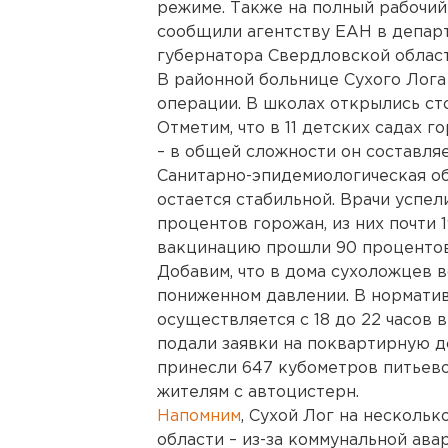
режиме. Также на полный рабочий
сообщили агентству ЕАН в депар
губернатора Свердловской област
В районной больнице Сухого Лога
операции. В школах открылись ст
Отметим, что в 11 детских садах 
– в общей сложности он составляе
Санитарно-эпидемиологическая о
остается стабильной. Врачи успел
процентов горожан, из них почти 
вакцинацию прошли 90 процентов
Добавим, что в дома сухоложцев в
пониженном давлении. В нормати
осуществляется с 18 до 22 часов в
подали заявки на поквартирную д
принесли 647 кубометров питьево
жителям с автоцистерн.
Напомним
, Сухой Лог на нескольк
области – из-за коммунальной ава